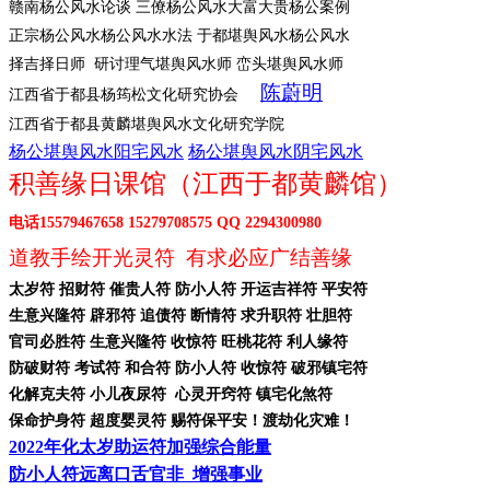
赣南杨公风水论谈
三僚杨公风水大富大贵杨公案例
正宗杨公风水杨公风水水法
于都堪舆风水杨公风水
择吉择日师
研讨理气堪舆风水师 峦头堪舆风水师
陈蔚明
江西省于都县杨筠松文化研究协会
江西省于都县黄麟堪舆风水文化研究学院
杨公堪舆风水阳宅风水
杨公堪舆风水阴宅风水
积善缘日课馆（江西于都黄麟馆）
电话
15579467658 15279708575 QQ 2294300980
道教手绘开光灵符
有求必应广结善缘
太岁符
招财符 催贵人符 防小人符 开运吉祥符 平安符
生意兴隆符
辟邪符 追债符 断情符 求升职符 壮胆符
官司必胜符
生意兴隆符 收惊符 旺桃花符 利人缘符
防破财符
考试符 和合符 防小人符 收惊符 破邪镇宅符
化解克夫符
小儿夜尿符 心灵开窍符 镇宅化煞符
保命护身符
超度婴灵符 赐符保平安！渡劫化灾难！
2022年化太岁助运符加强综合能量
防小人符远离口舌官非
增强事业