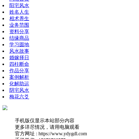
阳宅风水
姓名人生
相术养生
业务范围
资料分享
结缘商品
学习圆地
风水故事
婚嫁择日
四柱断命
作品分享
案例解析
化解助运
阴宅风水
梅花六爻
手机版仅显示本站部分内容
更多详尽情况，请用电脑观看
官方网址 : https://www.ydygdl.com