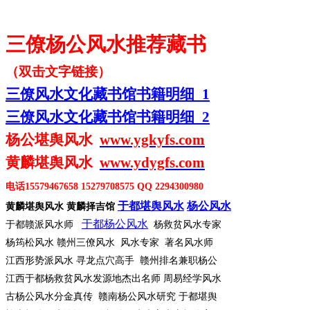
三僚杨公风水推荐藏书
（双击文字链接）
三僚风水文化藏书馆书籍明细
1
三僚风水文化藏书馆书籍明细
2
杨公堪舆风水
www.ygkyfs.com
黄麟堪舆风水
www.ydygfs.com
电话
15579467658 15279708575 QQ 2294300980
于都堪舆风水
杨公风水
黄麟堪舆风水
黄麟择吉馆
于都杨公风水
于都赣派风水师
杨救贫风水专家
杨筠松风水
赣州三僚风水 风水专家 著名风水师
江西形势派风水
寻龙点穴高手 赣州排名兼职杨公
江西于都杨救贫风水发源地杰出名师
周易经学风水
古杨公风水分金真传
赣南杨公风水研究 于都堪舆