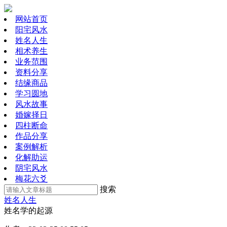
网站首页
阳宅风水
姓名人生
相术养生
业务范围
资料分享
结缘商品
学习圆地
风水故事
婚嫁择日
四柱断命
作品分享
案例解析
化解助运
阴宅风水
梅花六爻
搜索
姓名人生
姓名学的起源