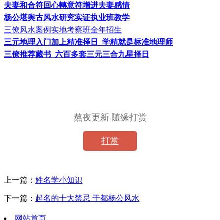
夫妻和合符回心轉意符增进夫妻感情
杨公堪舆古风水研究实证执业班教学
三僚风水案例实地考察班全年招生
三元地理入门加上精准择日
学精就是标准地理师
三僚推荐藏书
六百多套三元三合九星择日
熬夜更新 随缘打赏
打赏
上一篇：
姓名学小知识
下一篇：
起名的十大禁忌 于都杨公风水
网站首页