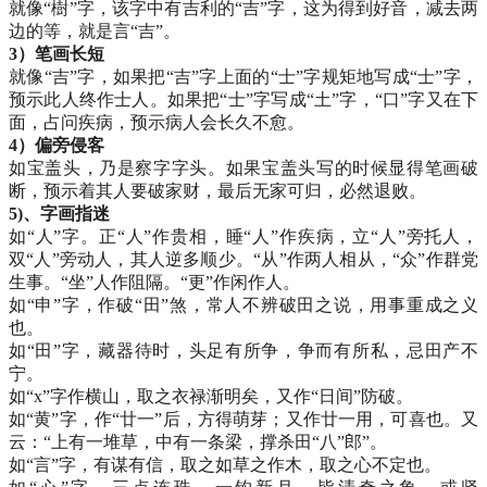
就像“樹”字，该字中有吉利的“吉”字，这为得到好音，减去两
边的等，就是言“吉”。
3）笔画长短
就像“吉”字，如果把“吉”字上面的“士”字规矩地写成“士”字，
预示此人终作士人。如果把“士”字写成“土”字，“口”字又在下
面，占问疾病，预示病人会长久不愈。
4）偏旁侵客
如宝盖头，乃是察字字头。如果宝盖头写的时候显得笔画破
断，预示着其人要破家财，最后无家可归，必然退败。
5)、字画指迷
如“人”字。正“人”作贵相，睡“人”作疾病，立“人”旁托人，
双“人”旁动人，其人逆多顺少。“从”作两人相从，“众”作群党
生事。“坐”人作阻隔。“更”作闲作人。
如“申”字，作破“田”煞，常人不辨破田之说，用事重成之义
也。
如“田”字，藏器待时，头足有所争，争而有所私，忌田产不
宁。
如“x”字作横山，取之衣禄渐明矣，又作“日间”防破。
如“黄”字，作“廿一”后，方得萌芽；又作廿一用，可喜也。又
云：“上有一堆草，中有一条梁，撑杀田“八”郎”。
如“言”字，有谋有信，取之如草之作木，取之心不定也。