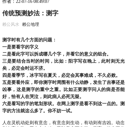
作者：
22-07-16 08:49:07
传统预测妙法：测字
赖公风水
赖公地理
测字时有几个方面的问题：
一是要看字的字义
二是看此字可以拆成哪几个字，并看它的意义的组合。
三是要结合当时的时间，比如：阳字写在晚上，此时则无光
矣，必定会时运不济。
四是看季节，冰字写在夏天，必定会其事难成，不久必败。
五是要看外应，即你测字时周围有什么动静，发生了吉事还是
凶事，这是测字的重中之重。比如正要测字问人的病是否能
好，恰有人在哭泣，则此病人必死无疑。
六是看写的字的笔划形状。
在网上测字是看不到这一点的。测
字的方法就这么多了。你不妨一试。­
人在灵机动处则有意念，有意念则生动，有动则有吉凶。动念