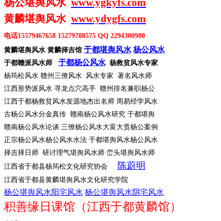
杨公堪舆风水
www.ygkyfs.com
黄麟堪舆风水
www.ydygfs.com
电话
15579467658 15279708575 QQ 2294300980
于都堪舆风水
杨公风水
黄麟堪舆风水
黄麟择吉馆
于都杨公风水
于都赣派风水师
杨救贫风水专家
杨筠松风水
赣州三僚风水 风水专家 著名风水师
江西形势派风水
寻龙点穴高手 赣州排名兼职杨公
江西于都杨救贫风水发源地杰出名师
周易经学风水
古杨公风水分金真传
赣南杨公风水研究 于都堪舆
赣南杨公风水论谈
三僚杨公风水大富大贵杨公案例
正宗杨公风水杨公风水水法
于都堪舆风水杨公风水
择吉择日师
研讨理气堪舆风水师 峦头堪舆风水师
陈蔚明
江西省于都县杨筠松文化研究协会
江西省于都县黄麟堪舆风水文化研究学院
杨公堪舆风水阳宅风水
杨公堪舆风水阴宅风水
积善缘日课馆（江西于都黄麟馆）