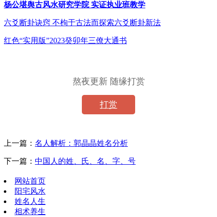
杨公堪舆古风水研究学院
实证执业班教学
六爻断卦诀窍
不枸于古法而探索六爻断卦新法
红色
“实用版”2023癸卯年三僚大通书
熬夜更新 随缘打赏
打赏
上一篇：
名人解析：郭晶晶姓名分析
下一篇：
中国人的姓、氏、名、字、号
网站首页
阳宅风水
姓名人生
相术养生