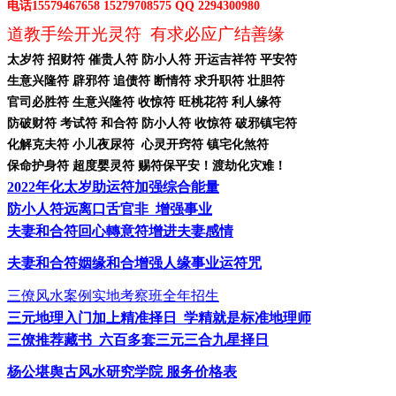
电话
15579467658 15279708575 QQ 2294300980
道教手绘开光灵符
有求必应广结善缘
太岁符
招财符 催贵人符 防小人符 开运吉祥符 平安符
生意兴隆符
辟邪符 追债符 断情符 求升职符 壮胆符
官司必胜符
生意兴隆符 收惊符 旺桃花符 利人缘符
防破财符
考试符 和合符 防小人符 收惊符 破邪镇宅符
化解克夫符
小儿夜尿符 心灵开窍符 镇宅化煞符
保命护身符
超度婴灵符 赐符保平安！渡劫化灾难！
2022年化太岁助运符加强综合能量
防小人符远离口舌官非
增强事业
夫妻和合符回心轉意符增进夫妻感情
夫妻和合符姻缘和合增强人缘事业运符咒
三僚风水案例实地考察班全年招生
三元地理入门加上精准择日
学精就是标准地理师
三僚推荐藏书
六百多套三元三合九星择日
杨公堪舆古风水研究学院
服务价格表