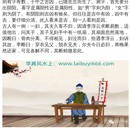
则有字有数，于中之吉凶，已随意念而生了。测字，首先要分
出阴阳。看字是属阴性还是属阳性。如“男”字则为阳，“女”字
则为阴了。有阴阳则吉凶有验矣。但往往是吉中有凶，凶中有
吉，要仔细分清。此人看来是吉，别一人看则是凶。
古人有一例：一妇，其夫久客不归，因请李淳云求断易数，适
值他出，问其子，其子见妇手中有一纸扇，其扇面忽然落地，
因断曰：骨肉分离。不得相见，妇泣而归，恰遇李淳云，妇诉
其故，李断曰：穿衣见父，脱衣见夫，尔夫今日必归，将晚果
然还家，可见各解不同，其断精微若此。