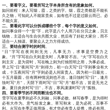
一、要看字义。要看所写之字本身所含有的意象如何。
如问前程：来人写烟，霞，之类的字。烟，霞之类都是不能长
久之物，可知此人不能富贵矣，如有也不过是过眼云而已。必
不能久富。­
二、要看此字可以分拆成哪些个字，每个字的意义如何。
如问事业得一个“贫”字，此字是八个人用刀在分贝之象，贝主
钱物，主适合与生合伙共图大业，然后有了好处大家分，而不
适合一人独谋。要聚众人之力方得成功。­
三、要结合测字时的时间
。
“日”字写在夜间则无光，凡事无力，求事是空费力之
象。“月”字写在白天则是失时，凡事皆不吉。“火”字写在白天
则主灾，是为背时，写在晚上则为灯烛照明之用，为事必成。
早上写“日”夜间写“月”则得力，初一白天写“日”字则事业有大
成，十五夜间写“月”字则必是人间富贵人。因为初一日最光，
十五月最圆，但有两种情况则也不吉，逢日蚀时写“日”，逢月
蚀时写“月”，天阴下雨时写“日”写“月”都不吉，皆是无光之
象。夏日炎炎时写“日”，不吉，寒风潇潇时写“月”孤独。­
四、要看季节的不同而断法也不同。
雪字写在夏季则必不久则融，问事必败。林写春季，是为得时
必有大作为。意气纷发之象。草写秋末，是为必死，百事不
利。火写在冬季正值用场，有才华必有贵人提携，终必有用。­