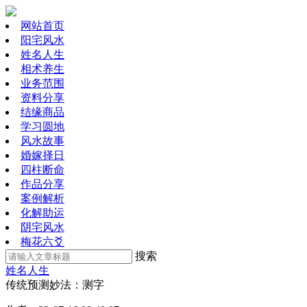
网站首页
阳宅风水
姓名人生
相术养生
业务范围
资料分享
结缘商品
学习圆地
风水故事
婚嫁择日
四柱断命
作品分享
案例解析
化解助运
阴宅风水
梅花六爻
搜索
姓名人生
传统预测妙法：测字