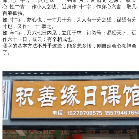
如“心”字，三点连珠，一钩新月，皆清奇之象。或竖
心“性”“情”，作小人之状。近身作“十”字，作穿心六害，取凡
百般孤独。
如“寸”字，亦心也，一寸乃十分，为人有十分之望，谋望有分
寸也，又作“一十”取之。
如“辛”字，乃六七日内见，立用于求，订阅号：易经天下。远
作六十一日，或云：有辛相成也。
测字的基本方法不外乎这些，能多想多悟，则自然会心领神会
了。