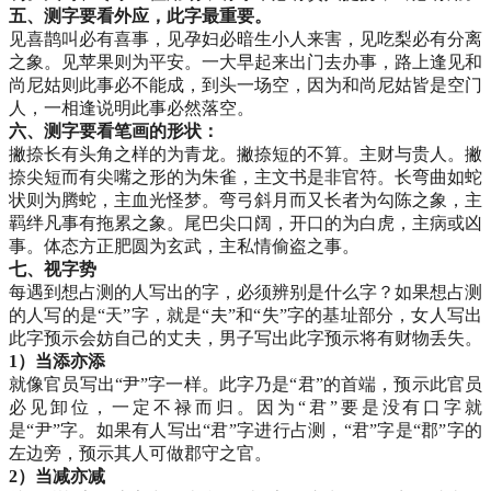
五、测字要看外应，此字最重要。
见喜鹊叫必有喜事，见孕妇必暗生小人来害，见吃梨必有分离
之象。见苹果则为平安。一大早起来出门去办事，路上逢见和
尚尼姑则此事必不能成，到头一场空，因为和尚尼姑皆是空门
人，一相逢说明此事必然落空。­
六、测字要看笔画的形状：
撇捺长有头角之样的为青龙。撇捺短的不算。主财与贵人。撇
捺尖短而有尖嘴之形的为朱雀，主文书是非官符。长弯曲如蛇
状则为腾蛇，主血光怪梦。弯弓斜月而又长者为勾陈之象，主
羁绊凡事有拖累之象。尾巴尖口阔，开口的为白虎，主病或凶
事。体态方正肥圆为玄武，主私情偷盗之事。
七、视字势
每遇到想占测的人写出的字，必须辨别是什么字？如果想占测
的人写的是“天”字，就是“夫”和“失”字的基址部分，女人写出
此字预示会妨自己的丈夫，男子写出此字预示将有财物丢失。
1）当添亦添
就像官员写出“尹”字一样。此字乃是“君”的首端，预示此官员
必见卸位，一定不禄而归。因为“君”要是没有口字就
是“尹”字。如果有人写出“君”字进行占测，“君”字是“郡”字的
左边旁，预示其人可做郡守之官。
2）当减亦减