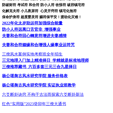
防破财符
考试符 和合符 防小人符 收惊符 破邪镇宅符
化解克夫符
小儿夜尿符 心灵开窍符 镇宅化煞符
保命护身符
超度婴灵符 赐符保平安！渡劫化灾难！
2022年化太岁助运符加强综合能量
防小人符远离口舌官非
增强事业
夫妻和合符回心轉意符增进夫妻感情
夫妻和合符姻缘和合增强人缘事业运符咒
三僚风水案例实地考察班全年招生
三元地理入门加上精准择日
学精就是标准地理师
三僚推荐藏书
六百多套三元三合九星择日
杨公堪舆古风水研究学院
服务价格表
杨公堪舆古风水研究学院
实证执业班教学
六爻断卦诀窍
不枸于古法而探索六爻断卦新法
红色
“实用版”2023癸卯年三僚大通书