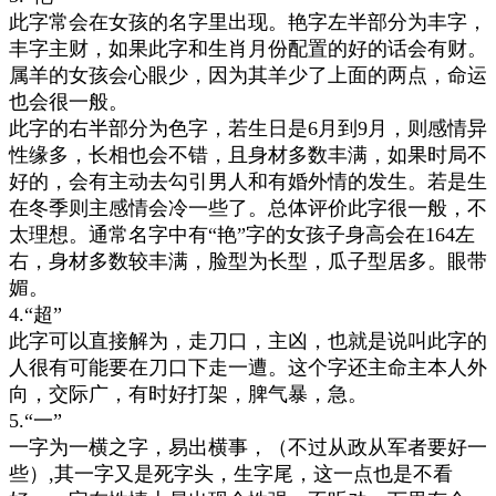
此字常会在女孩的名字里出现。艳字左半部分为丰字，
丰字主财，如果此字和生肖月份配置的好的话会有财。
属羊的女孩会心眼少，因为其羊少了上面的两点，命运
也会很一般。
此字的右半部分为色字，若生日是6月到9月，则感情异
性缘多，长相也会不错，且身材多数丰满，如果时局不
好的，会有主动去勾引男人和有婚外情的发生。若是生
在冬季则主感情会冷一些了。总体评价此字很一般，不
太理想。通常名字中有“艳”字的女孩子身高会在164左
右，身材多数较丰满，脸型为长型，瓜子型居多。眼带
媚。
4.“超”
此字可以直接解为，走刀口，主凶，也就是说叫此字的
人很有可能要在刀口下走一遭。这个字还主命主本人外
向，交际广，有时好打架，脾气暴，急。
5.“一”
一字为一横之字，易出横事，（不过从政从军者要好一
些）,其一字又是死字头，生字尾，这一点也是不看