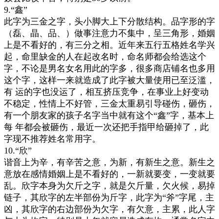
9.“鑫”
此字为三金之字，头小脚大上下分散结构。品字形的字
（磊、晶、品、）做事注意力不集中，呈三角形，婚姻
上是不看好的，有三分之相。近年来五行五格姓名学兴
起，命里缺金的人在起改名时，命名师都会给选这个
字，不论是男名女名用此的字多，很多商店铺名也多用
这个字，这样一来就造成了此字被大量使用已至泛滥，
有 运的字也没运了，相互挤压竞争，在事业上好变动
不稳定，性情上不好管，三金太重易引导碰伤，砸伤，
有一个朋友家的孩子名字当中就有这个“鑫”字，基本上
每 年都会被砸伤，最近一次还把手指甲给砸掉了，此
字现不推荐姓名常用字。
10.“欣”
谐音上为辛，有辛苦之意，为新，有新生之意。新生之
意放在感情婚姻上是不看好的，一新就要变，一变就要
乱。欣字本身为欠斤之字，就是欠斤量，欠火候，易掉
链子，其欣字的左半部份为斤字，此字为“斧”字尾，主
凶，其欣字的右边部份为欠字，有欠意，主累，此人字