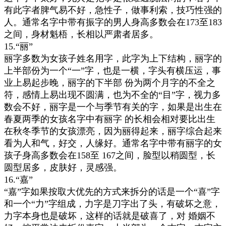
有此字者脾气易不好，急性子，做事利索，技巧性强的
人。通常名字中带有振字的男人身高多数会在173至183
之间，身材魁梧，长相以严肃者居多。
15.“丽”
丽字多数为女孩子姓名用字，此字为上下结构，丽字的
上半部份为一个“一”字，也是一横，字头有横压运，事
业上易起步晚，丽字的下半部 份为两个月字的不全之
符，感情上易出现不圆满，也为不全的“目”字，视力多
数会不好，丽字是一个与季节有关的字，如果是出生在
春夏两季的女孩名字中有丽字 的长相会相对要比出生
在秋冬季节的女孩漂亮，因为丽得起来，丽字综合起来
看为人和气，好交，人缘好。通常名字中带有丽字的女
孩子身高多数会在158至 167之间，脸型以稍圆型，长
圆型居多，皮肤好，灵感强。
16.“嘉”
“嘉”字如果按取大优先的方式来拆分的话是一个“喜”字
和一个“力”字组成，力字是刀字出了头，有破坏之意，
力字本身也是破坏，这样的话就是破喜了，对 婚姻不