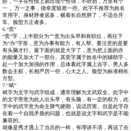
好，一字在性情上易出现个性强，不听劝，万里有个
一， 万一之事，侥幸度较差一些。此字不推荐为姓名
常用字。身材胖者居多，横着长自然胖了，不适合开
车。脸型方正者多。
6.“奕”
“奕”字，上半部分为亠意为出头早和有职位，再往下
为“办”字形，意为办事有能力，有人帮。要注意的是要
有头脑才行。最下面的就是大字了，意为把上面的亦
的能量又加大了一部分。其奕字属于姓名中的辅助字，
起一个加大加强的作用，总体看此字属上吉字。男人多
数会主权，长相严厉一些，心大之人。脸型为标准稍长
方型。
7.“斌”
斌字为文字与武字组成，通常理解为文武双全。此字中
的文字旁意为此人出头早，有头脑，有一定的权力，此
字中的武字意为命主脾气硬朗，说话厉害。但是此字存
在着一个自我矛盾的问题，也就是说文字和武字是不能
兼容的。
就像是秀才遇上了当兵的一样，有理讲不清，再说了在