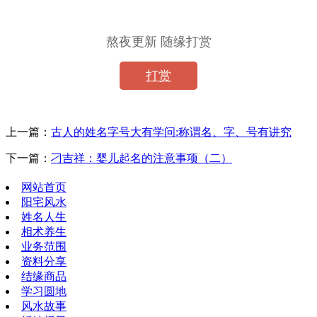
熬夜更新 随缘打赏
打赏
上一篇：
古人的姓名字号大有学问:称谓名、字、号有讲究
下一篇：
刁吉祥：婴儿起名的注意事项（二）
网站首页
阳宅风水
姓名人生
相术养生
业务范围
资料分享
结缘商品
学习圆地
风水故事