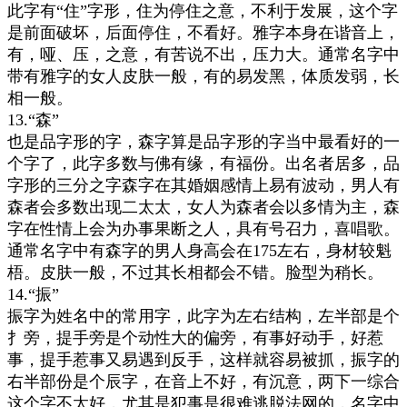
此字有“住”字形，住为停住之意，不利于发展，这个字
是前面破坏，后面停住，不看好。雅字本身在谐音上，
有，哑、压，之意，有苦说不出，压力大。通常名字中
带有雅字的女人皮肤一般，有的易发黑，体质发弱，长
相一般。
13.“森”
也是品字形的字，森字算是品字形的字当中最看好的一
个字了，此字多数与佛有缘，有福份。出名者居多，品
字形的三分之字森字在其婚姻感情上易有波动，男人有
森者会多数出现二太太，女人为森者会以多情为主，森
字在性情上会为办事果断之人，具有号召力，喜唱歌。
通常名字中有森字的男人身高会在175左右，身材较魁
梧。皮肤一般，不过其长相都会不错。脸型为稍长。
14.“振”
振字为姓名中的常用字，此字为左右结构，左半部是个
扌旁，提手旁是个动性大的偏旁，有事好动手，好惹
事，提手惹事又易遇到反手，这样就容易被抓，振字的
右半部份是个辰字，在音上不好，有沉意，两下一综合
这个字不太好，尤其是犯事是很难逃脱法网的，名字中