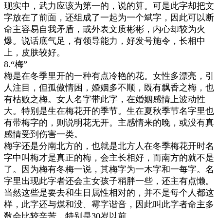
现实中，武力应该为第一的，说的算。可是此字却把文
字放在了前面，还组成了一起为一个斌字，因此可以断
命主容易自我矛盾，或外表文质彬彬，内心却较为火
爆。说话底气足，有领导能力，好发号施令，长相中
上，皮肤较好。
8.“梅”
梅是在冬季里开的一种有点冷艳的花。女性多漂亮，引
人注目，但孤傲情困，婚姻多不顺，既有飘香之梅，也
有枯败之梅。女人名字带此字，在婚姻感情上波动性
大。特别是生在梅花开的季节。生在夏秋季节名字里也
有带梅字的，则说明花无开。主感情来的晚，或没有真
感情受到伤害一类。
梅字还是分南北方的，也就是北方人在冬季梅花开时名
字中叫梅才是真正的梅，会主长相好，而南方的就不是
了。因为梅有冬梅一说，其梅字为一木字和一每字。名
字里出现此字者还会主女孩子稍胖一些，还主有点懒。
当然这些是要去和生日属性相对的，并不是每个人都这
样，此字还与煤和没、霉字谐音，因此叫此字者命主多
数会比较辛苦，特别是30岁以前。