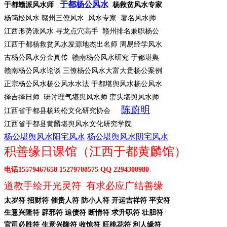
于都杨公风水
于都赣派风水师
杨救贫风水专家
杨筠松风水
赣州三僚风水 风水专家 著名风水师
江西形势派风水
寻龙点穴高手 赣州排名兼职杨公
江西于都杨救贫风水发源地杰出名师
周易经学风水
古杨公风水分金真传
赣南杨公风水研究 于都堪舆
赣南杨公风水论谈
三僚杨公风水大富大贵杨公案例
正宗杨公风水杨公风水水法
于都堪舆风水杨公风水
择吉择日师
研讨理气堪舆风水师 峦头堪舆风水师
陈蔚明
江西省于都县杨筠松文化研究协会
江西省于都县黄麟堪舆风水文化研究学院
杨公堪舆风水阳宅风水
杨公堪舆风水阴宅风水
积善缘日课馆（江西于都黄麟馆）
电话
15579467658 15279708575 QQ 2294300980
道教手绘开光灵符
有求必应广结善缘
太岁符
招财符 催贵人符 防小人符 开运吉祥符 平安符
生意兴隆符
辟邪符 追债符 断情符 求升职符 壮胆符
官司必胜符
生意兴隆符 收惊符 旺桃花符 利人缘符