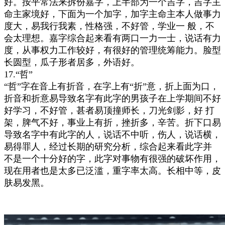
好。按平常法来拆份嘉字，上半部为一个吉字，吉字主
命主家境好，下面为一个加字，加字主命主本人做事力
度大，易我行我素，性格强，不好管，学业一 般，不
会太理想。嘉字综合起来看有两口一力一士，说话有力
度，从事权力工作较好，有很好的管理统筹能力。脸型
长圆型，瓜子形者居多，外语好。
17.“哲”
“哲”字在音上有折音，在字上有“折”意，折上面为口，
折音和折意易导致名字有此字的男孩子在上学期间不好
好学习，不好管，甚者易顶撞师长，刀光剑影，好 打
架，脾气不好，事业上有折，挫折多，辛苦。折下口易
导致名字中有此字的人，说话不中听，伤人，说话横，
易得罪人，经过长期的研究分析，综合起来看此字并
不是一个十分好的字，此字对事物有很强的破坏作用，
现在用者也是太多已泛滥，重字率太高。长相中等，皮
肤易发黑。