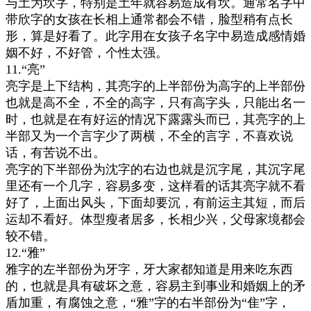
与土为坎字，特别是土年就容易造成有坎。通常名字中
带欣字的女孩在长相上通常都会不错，脸型稍有点长
形，算是好看了。此字用在女孩子名字中易造成感情婚
姻不好，不好管，个性太强。
11.“亮”
亮字是上下结构，其亮字的上半部份为高字的上半部份
也就是高不全，不全的高字，只有高字头，只能出名一
时，也就是在有好运的情况下露露头而已，其亮字的上
半部又为一个言字少了两横，不全的言字，不喜欢说
话，有苦说不出。
亮字的下半部份为沈字的右边也就是沉字尾，其沉字尾
里还有一个几字，容易多变，这样看的话其亮字就不看
好了，上面出风头，下面却要沉，有前运主其短，而后
运却不看好。体型瘦者居多，长相少兴，父母家境都会
较不错。
12.“雅”
雅字的左半部份为牙字，牙大家都知道是用来吃东西
的，也就是具有破坏之意，容易主到事业和婚姻上的矛
盾加重，有腐蚀之意，“雅”字的右半部份为“隹”字，