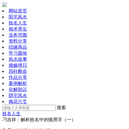
网站首页
阳宅风水
姓名人生
相术养生
业务范围
资料分享
结缘商品
学习圆地
风水故事
婚嫁择日
四柱断命
作品分享
案例解析
化解助运
阴宅风水
梅花六爻
搜索
姓名人生
刁吉祥：解析姓名中的慎用字（一）