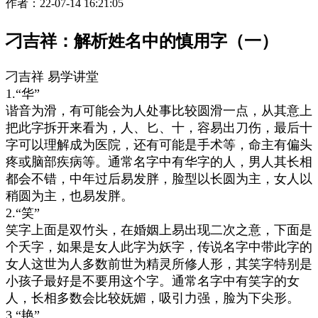
作者：
22-07-14 16:21:05
刁吉祥：解析姓名中的慎用字（一）
刁吉祥 易学讲堂
1.“华”
谐音为滑，有可能会为人处事比较圆滑一点，从其意上
把此字拆开来看为，人、匕、十，容易出刀伤，最后十
字可以理解成为医院，还有可能是手术等，命主有偏头
疼或脑部疾病等。通常名字中有华字的人，男人其长相
都会不错，中年过后易发胖，脸型以长圆为主，女人以
稍圆为主，也易发胖。
2.“笑”
笑字上面是双竹头，在婚姻上易出现二次之意，下面是
个夭字，如果是女人此字为妖字，传说名字中带此字的
女人这世为人多数前世为精灵所修人形，其笑字特别是
小孩子最好是不要用这个字。通常名字中有笑字的女
人，长相多数会比较妩媚，吸引力强，脸为下尖形。
3.“艳”