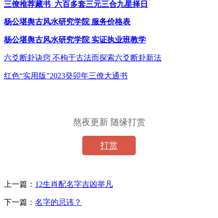
三僚推荐藏书
六百多套三元三合九星择日
杨公堪舆古风水研究学院
服务价格表
杨公堪舆古风水研究学院
实证执业班教学
六爻断卦诀窍
不枸于古法而探索六爻断卦新法
红色
“实用版”2023癸卯年三僚大通书
熬夜更新 随缘打赏
打赏
上一篇：
12生肖配名字吉凶举凡
下一篇：
名字的忌讳？