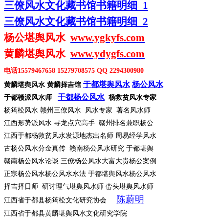
三僚风水文化藏书馆书籍明细
1
三僚风水文化藏书馆书籍明细
2
杨公堪舆风水
www.ygkyfs.com
黄麟堪舆风水
www.ydygfs.com
电话
15579467658 15279708575 QQ 2294300980
于都堪舆风水
杨公风水
黄麟堪舆风水
黄麟择吉馆
于都杨公风水
于都赣派风水师
杨救贫风水专家
杨筠松风水
赣州三僚风水 风水专家 著名风水师
江西形势派风水
寻龙点穴高手 赣州排名兼职杨公
江西于都杨救贫风水发源地杰出名师
周易经学风水
古杨公风水分金真传
赣南杨公风水研究 于都堪舆
赣南杨公风水论谈
三僚杨公风水大富大贵杨公案例
正宗杨公风水杨公风水水法
于都堪舆风水杨公风水
择吉择日师
研讨理气堪舆风水师 峦头堪舆风水师
陈蔚明
江西省于都县杨筠松文化研究协会
江西省于都县黄麟堪舆风水文化研究学院