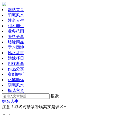
网站首页
阳宅风水
姓名人生
相术养生
业务范围
资料分享
结缘商品
学习圆地
风水故事
婚嫁择日
四柱断命
作品分享
案例解析
化解助运
阴宅风水
梅花六爻
搜索
姓名人生
注意！取名时缺啥补啥其实是误区~