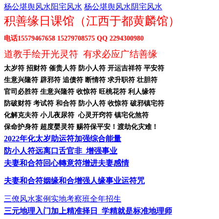
杨公堪舆风水阳宅风水
杨公堪舆风水阴宅风水
积善缘日课馆（江西于都黄麟馆）
电话
15579467658 15279708575 QQ 2294300980
道教手绘开光灵符
有求必应广结善缘
太岁符
招财符 催贵人符 防小人符 开运吉祥符 平安符
生意兴隆符
辟邪符 追债符 断情符 求升职符 壮胆符
官司必胜符
生意兴隆符 收惊符 旺桃花符 利人缘符
防破财符
考试符 和合符 防小人符 收惊符 破邪镇宅符
化解克夫符
小儿夜尿符 心灵开窍符 镇宅化煞符
保命护身符
超度婴灵符 赐符保平安！渡劫化灾难！
2022年化太岁助运符加强综合能量
防小人符远离口舌官非
增强事业
夫妻和合符回心轉意符增进夫妻感情
夫妻和合符姻缘和合增强人缘事业运符咒
三僚风水案例实地考察班全年招生
三元地理入门加上精准择日
学精就是标准地理师