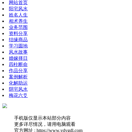
网站首页
阳宅风水
姓名人生
相术养生
业务范围
资料分享
结缘商品
学习圆地
风水故事
婚嫁择日
四柱断命
作品分享
案例解析
化解助运
阴宅风水
梅花六爻
手机版仅显示本站部分内容
更多详尽情况，请用电脑观看
官方网址 : https://www.ydygdl.com